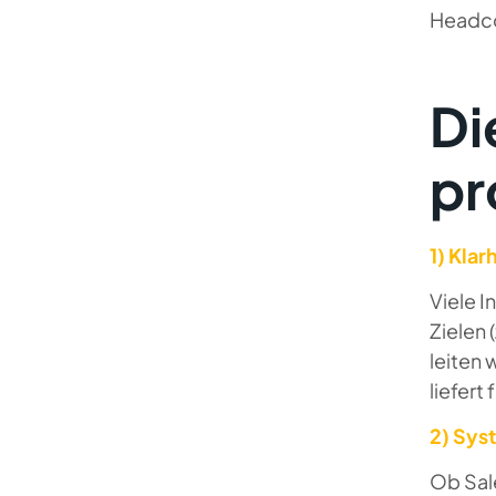
Headc
Di
pr
1) Klar
Viele I
Zielen 
leiten 
liefert 
2) Sys
Ob Sal