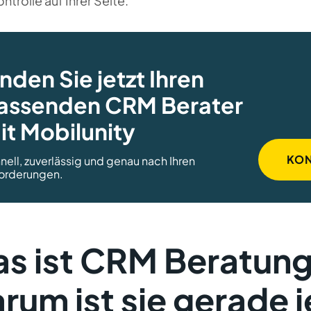
ontrolle auf Ihrer Seite.
inden Sie jetzt Ihren
assenden CRM Berater
it Mobilunity
KON
nell, zuverlässig und genau nach Ihren
orderungen.
s ist CRM Beratung
rum ist sie gerade j