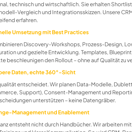
nal, technisch und wirtschaftlich. Sie erhalten Shortli
modell-Vergleich und Integrationsskizzen. Unsere CRM
eifend erfahren.
nelle Umsetzung mit Best Practices
mbinieren Discovery-Workshops, Prozess-Design,
uration und gezielte Entwicklung. Templates, Bluepri
te beschleunigen den Rollout – ohne auf Qualität zu v
bere Daten, echte 360°-Sicht
ualität entscheidet. Wir planen Data-Modelle, Dublett
erce, Support), Consent-Management und Reporting.
tscheidungen unterstützen – keine Datengräber.
ange-Management und Enablement
anz entsteht nicht durch Handbücher. Wir arbeiten mi