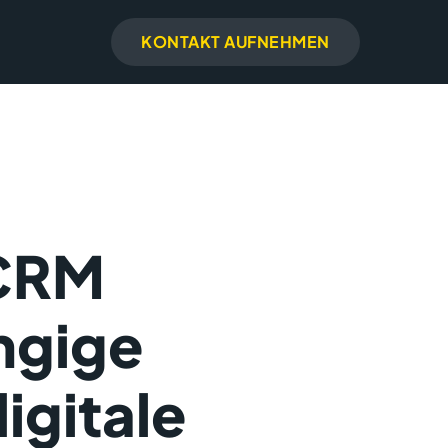
KONTAKT AUFNEHMEN
 CRM
ngige
igitale