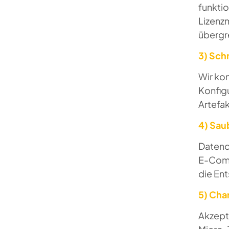
funktio
Lizenz
übergr
3) Sch
Wir ko
Konfig
Artefak
4) Sau
Datenq
E-Comm
die En
5) Ch
Akzept