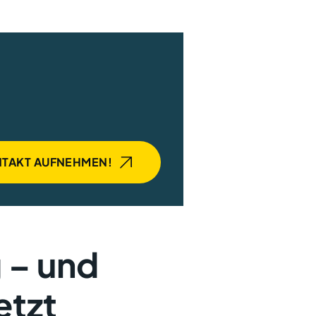
TAKT AUFNEHMEN!
 – und
etzt