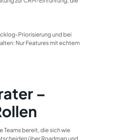
atung zur CRM-Einführung, die
klog-Priorisierung und bei
lten: Nur Features mit echtem
ater –
Rollen
e Teams bereit, die sich wie
e entscheiden über Roadmap und