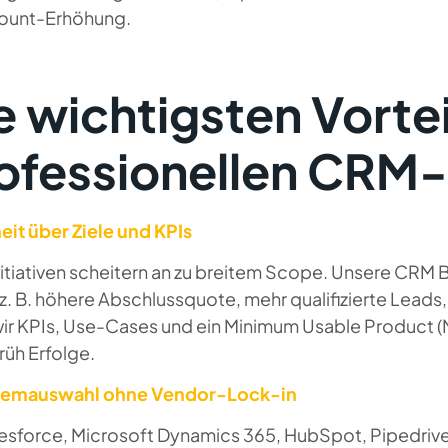
ount-Erhöhung.
e wichtigsten Vortei
ofessionellen CRM
heit über Ziele und KPIs
nitiativen scheitern an zu breitem Scope. Unsere CRM 
(z. B. höhere Abschlussquote, mehr qualifizierte Leads
wir KPIs, Use-Cases und ein Minimum Usable Product (
früh Erfolge.
temauswahl ohne Vendor-Lock-in
esforce, Microsoft Dynamics 365, HubSpot, Pipedrive