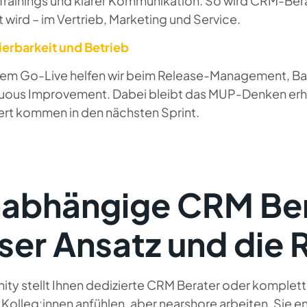
Trainings und klarer Kommunikation. So wird CRM-Ber
 wird – im Vertrieb, Marketing und Service.
ierbarkeit und Betrieb
em Go-Live helfen wir beim Release-Management, Bac
uous Improvement. Dabei bleibt das MUP-Denken erha
rt kommen in den nächsten Sprint.
abhängige CRM Ber
ser Ansatz und die 
ity stellt Ihnen dedizierte CRM Berater oder komplett
e Kolleg:innen anfühlen, aber nearshore arbeiten. Si