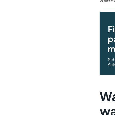
volle K
Praxisbeispiele – so liefern
CRM-Berater schnell
messbaren Nutzen
F
p
m
Sch
Anf
Wa
wa