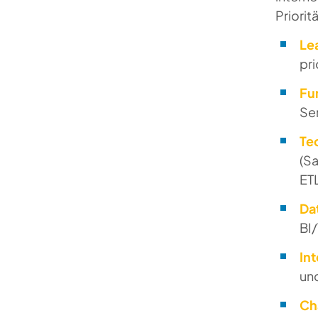
Priorit
Le
pri
Fu
Ser
Te
(Sa
ET
Dat
BI/
In
un
Ch