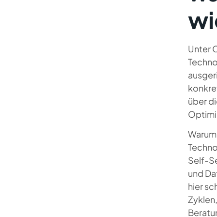
wi
Unter 
Techno
ausger
konkre
über d
Optimi
Warum 
Techno
Self-S
und Da
hier sc
Zyklen
Beratu