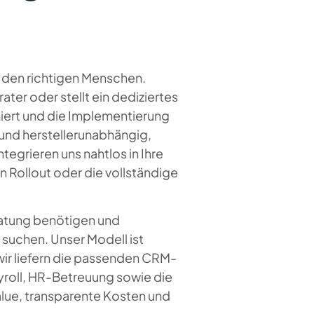
n den richtigen Menschen.
ater oder stellt ein dediziertes
miert und die Implementierung
 und herstellerunabhängig,
egrieren uns nahtlos in Ihre
en Rollout oder die vollständige
ratung benötigen und
 suchen. Unser Modell ist
ir liefern die passenden CRM-
ayroll, HR-Betreuung sowie die
alue, transparente Kosten und