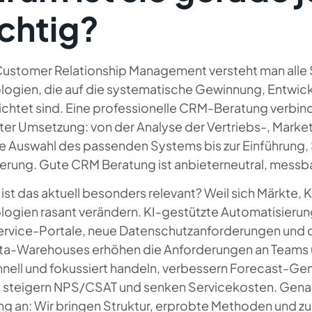
chtig?
Customer Relationship Management versteht man alle 
logien, die auf die systematische Gewinnung, Entwic
ichtet sind. Eine professionelle CRM-Beratung verbind
ter Umsetzung: von der Analyse der Vertriebs-, Marke
ie Auswahl des passenden Systems bis zur Einführung,
erung. Gute CRM Beratung ist anbieterneutral, messb
ist das aktuell besonders relevant? Weil sich Märkte
logien rasant verändern. KI-gestützte Automatisieru
ervice-Portale, neue Datenschutzanforderungen und d
ta-Warehouses erhöhen die Anforderungen an Teams 
hnell und fokussiert handeln, verbessern Forecast-Gen
, steigern NPS/CSAT und senken Servicekosten. Genau
ng an: Wir bringen Struktur, erprobte Methoden und zu