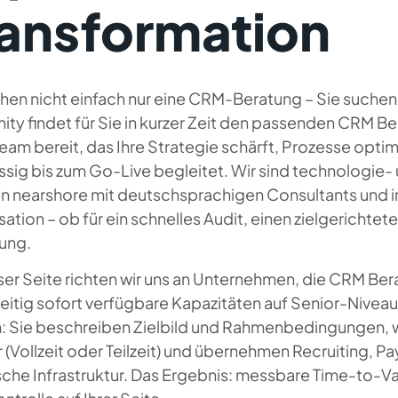
ransformation
chen nicht einfach nur eine CRM-Beratung – Sie suche
ity findet für Sie in kurzer Zeit den passenden CRM Ber
am bereit, das Ihre Strategie schärft, Prozesse opti
ssig bis zum Go-Live begleitet. Wir sind technologie-
n nearshore mit deutschsprachigen Consultants und int
ation – ob für ein schnelles Audit, einen zielgerichtet
rung.
eser Seite richten wir uns an Unternehmen, die CRM Be
eitig sofort verfügbare Kapazitäten auf Senior-Niveau
h: Sie beschreiben Zielbild und Rahmenbedingungen, w
 (Vollzeit oder Teilzeit) und übernehmen Recruiting, P
sche Infrastruktur. Das Ergebnis: messbare Time-to-V