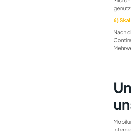
Micro-
genutzt
6) Skal
Nach d
Contin
Mehrwe
Un
un
Mobilun
intern