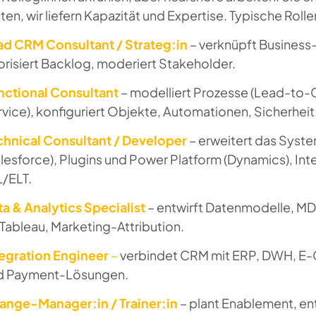
äten, wir liefern Kapazität und Expertise. Typische Rollen
ad CRM Consultant / Strateg:in
– verknüpft Business
orisiert Backlog, moderiert Stakeholder.
nctional Consultant
– modelliert Prozesse (Lead-to
vice), konfiguriert Objekte, Automationen, Sicherheit
chnical Consultant / Developer
– erweitert das Syste
lesforce), Plugins und Power Platform (Dynamics), I
L/ELT.
a & Analytics Specialist
– entwirft Datenmodelle, M
Tableau, Marketing-Attribution.
tegration Engineer
–
verbindet CRM mit ERP, DWH, E-C
d Payment-Lösungen.
ange-Manager:in / Trainer:in
– plant Enablement, ent