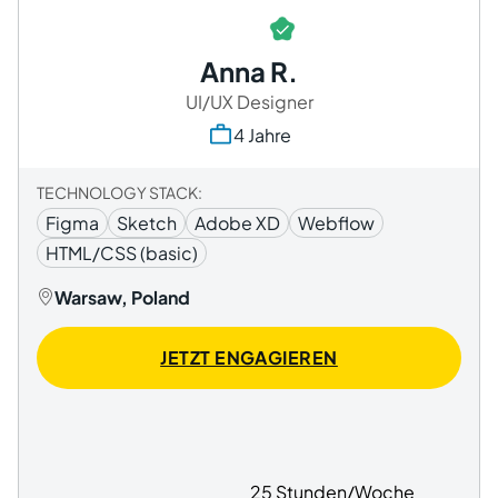
Anna R.
UI/UX Designer
4 Jahre
TECHNOLOGY STACK:
Figma
Sketch
Adobe XD
Webflow
HTML/CSS (basic)
Warsaw, Poland
JETZT ENGAGIEREN
25 Stunden/Woche