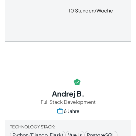
10 Stunden/Woche
Andrej B.
Full Stack Development
6 Jahre
TECHNOLOGY STACK:
Python (Django, Flask)
Vue.js
PostgreSQL