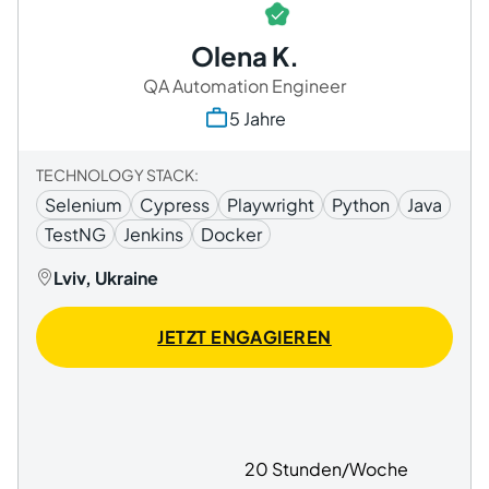
Olena K.
QA Automation Engineer
5 Jahre
TECHNOLOGY STACK:
Selenium
Cypress
Playwright
Python
Java
TestNG
Jenkins
Docker
Lviv, Ukraine
JETZT ENGAGIEREN
20 Stunden/Woche