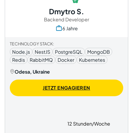
Dmytro S.
Backend Developer
6 Jahre
TECHNOLOGY STACK:
Node.js
NestJS
PostgreSQL
MongoDB
Redis
RabbitMQ
Docker
Kubernetes
Odesa, Ukraine
JETZT ENGAGIEREN
12 Stunden/Woche