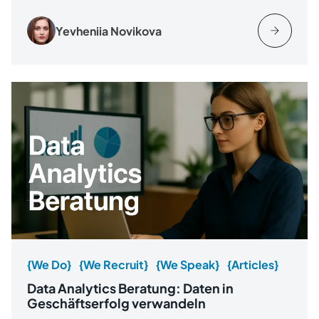
Yevheniia Novikova
{We Do}
{We Recruit}
{We Speak}
{Articles}
Data Analytics Beratung: Daten in
Geschäftserfolg verwandeln