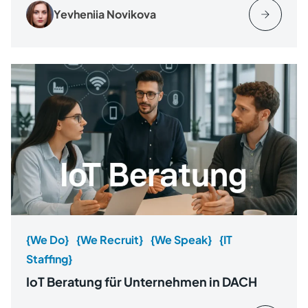
Yevheniia Novikova
{We Do}
{We Recruit}
{We Speak}
{IT
Staffing}
IoT Beratung für Unternehmen in DACH