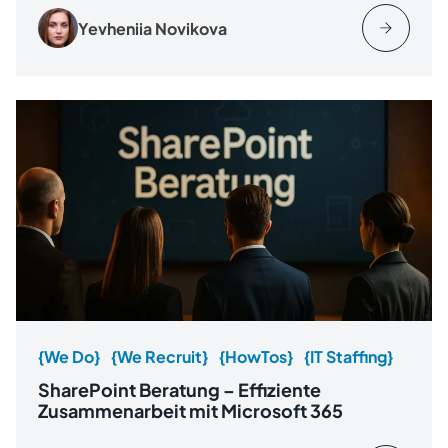
Yevheniia Novikova
{We Do}
{We Recruit}
{HowTos}
{IT Staffing}
SharePoint Beratung – Effiziente
Zusammenarbeit mit Microsoft 365