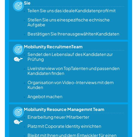
Sie
Teilen Sie uns das idealeKandidatenprofil mit
Stellen Sie uns einespezifische echnische
Aufgabe
Bestätigen Sie lhrenausgewähltenKandidaten
Mobilunity RecruitmenTeam
Sendet den Lebenslauf des Kandidaten zur
Prüfung
Livelrsterview von TopTalenten und passenden
Kandidaten finden
Organisation von Video-lnterviews mit dem
Kunden
Angebot machen
Mobilunity Resource Managemnt Team
Einarbeitung neuer Mitarberter
Platz mit Coporate ldentity einrichten
Bleibt mit lhnen und dem Entwickler für einen