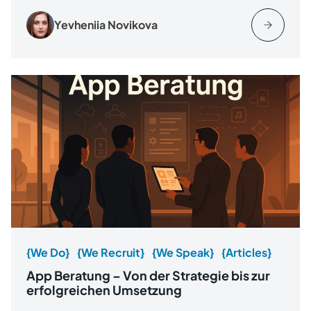
Yevheniia Novikova
{We Do}
{We Recruit}
{We Speak}
{Articles}
App Beratung – Von der Strategie bis zur
erfolgreichen Umsetzung