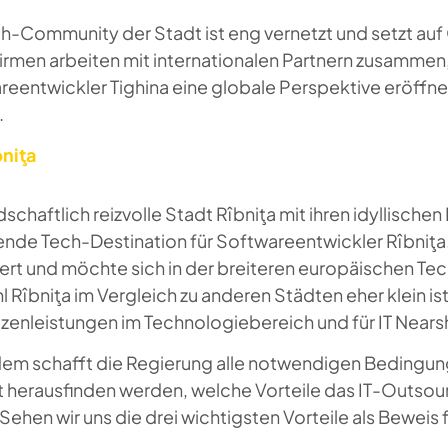
h-Community der Stadt ist eng vernetzt und setzt auf Q
irmen arbeiten mit internationalen Partnern zusammen
eentwickler Tighina eine globale Perspektive eröffnet
.
bniţa
dschaftlich reizvolle Stadt Rîbniţa mit ihren idyllische
nde Tech-Destination für Softwareentwickler Rîbniţa.
rt und möchte sich in der breiteren europäischen Tec
Rîbniţa im Vergleich zu anderen Städten eher klein is
itzenleistungen im Technologiebereich und für IT Near
em schafft die Regierung alle notwendigen Bedingung
zt herausfinden werden, welche Vorteile das IT-Outsou
 Sehen wir uns die drei wichtigsten Vorteile als Beweis