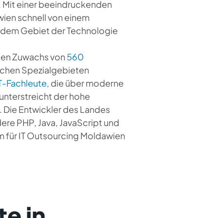
. Mit einer beeindruckenden
wien schnell von einem
 dem Gebiet der Technologie
 den Zuwachs von
560
ischen Spezialgebieten
T-Fachleute
, die über moderne
unterstreicht der hohe
 Die Entwickler des Landes
re PHP, Java, JavaScript und
 für IT Outsourcing Moldawien
e in