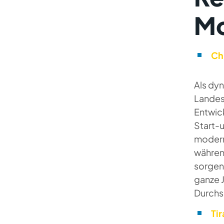
Mo
Ch
Als dyn
Landes 
Entwic
Start-
modern
während
sorgen
ganze 
Durchsc
Ti