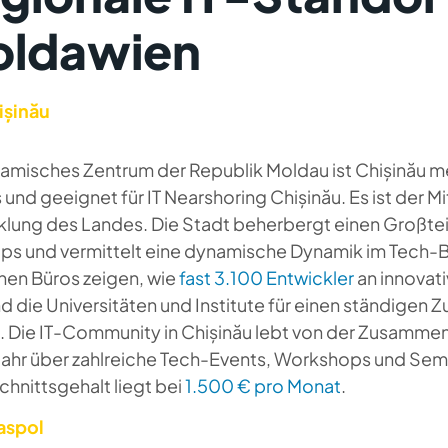
ldawien
ișinău
amisches Zentrum der Republik Moldau ist Chișinău me
und geeignet für IT Nearshoring Chișinău. Es ist der M
klung des Landes. Die Stadt beherbergt einen Großte
ups und vermittelt eine dynamische Dynamik im Tech-B
en Büros zeigen, wie
fast 3.100 Entwickler
an innovati
 die Universitäten und Institute für einen ständigen 
. Die IT-Community in Chișinău lebt von der Zusammen
Jahr über zahlreiche Tech-Events, Workshops und Semi
hnittsgehalt liegt bei
1.500 € pro Monat
.
raspol