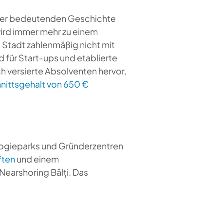
iner bedeutenden Geschichte
wird immer mehr zu einem
e Stadt zahlenmäßig nicht mit
d für Start-ups und etablierte
h versierte Absolventen hervor,
nittsgehalt von 650 €
ologieparks und Gründerzentren
ften
und einem
 Nearshoring Bălți. Das