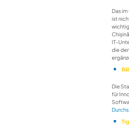
Das im
ist nic
wichtig
Chișină
IT-Unte
die de
ergänz
Băl
Die St
für In
Softwar
Durchsc
Ti