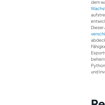
dem wa
Wachst
aufstr
entwick
Dieser
versch
abdeck
Fähigke
Export
beherr
Python
und In
Re