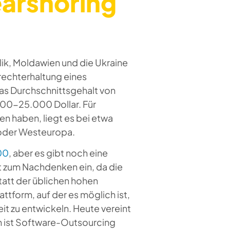
earshoring
ik, Moldawien und die Ukraine
frechterhaltung eines
as Durchschnittsgehalt von
000-25.000 Dollar. Für
en haben, liegt es bei etwa
A oder Westeuropa.
00
, aber es gibt noch eine
t zum Nachdenken ein, da die
tatt der üblichen hohen
tform, auf der es möglich ist,
eit zu entwickeln. Heute vereint
 ist Software-Outsourcing