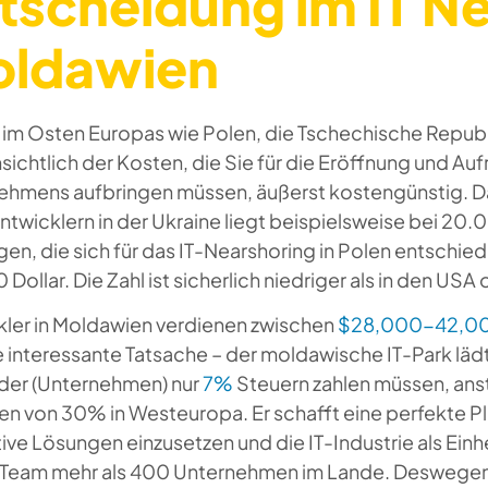
tscheidung im IT N
ldawien
 im Osten Europas wie Polen, die Tschechische Republ
nsichtlich der Kosten, die Sie für die Eröffnung und Au
ehmens aufbringen müssen, äußerst kostengünstig. D
twicklern in der Ukraine liegt beispielsweise bei 20.
gen, die sich für das IT-Nearshoring in Polen entschied
Dollar. Die Zahl ist sicherlich niedriger als in den US
kler in Moldawien verdienen zwischen
$28,000-42,0
e interessante Tatsache – der moldawische IT-Park läd
eder (Unternehmen) nur
7%
Steuern zahlen müssen, ans
 von 30% in Westeuropa. Er schafft eine perfekte Plat
ive Lösungen einzusetzen und die IT-Industrie als Einh
 Team mehr als 400 Unternehmen im Lande. Deswegen