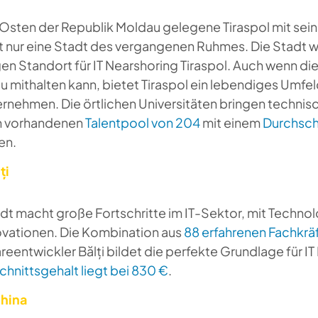
 Osten der Republik Moldau gelegene Tiraspol mit se
ht nur eine Stadt des vergangenen Ruhmes. Die Stadt 
en Standort für IT Nearshoring Tiraspol. Auch wenn di
u mithalten kann, bietet Tiraspol ein lebendiges Umfel
rnehmen. Die örtlichen Universitäten bringen technisc
n vorhandenen
Talentpool von 204
mit einem
Durchsch
en.
ți
adt macht große Fortschritte im IT-Sektor, mit Techn
novationen. Die Kombination aus
88 erfahrenen Fachkrä
eentwickler Bălți bildet die perfekte Grundlage für IT
hnittsgehalt liegt bei 830 €
.
ghina