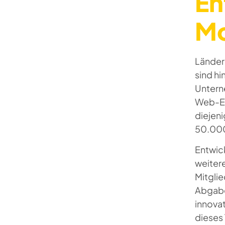
En
Mo
Länder
sind hi
Untern
Web-En
diejeni
50.000 
Entwic
weiter
Mitgli
Abgaben
innovat
dieses