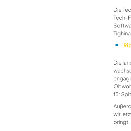
Die Tec
Tech-F
Softwar
Tighina
Rî
Die lan
wachse
engagie
Obwohl 
für Sp
Außerd
wir jet
bringt.