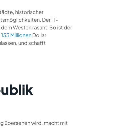
ädte, historischer
smöglichkeiten. Der IT-
 dem Westen rasant. So ist der
n
153 Millionen
Dollar
lassen, und schafft
ublik
fig übersehen wird, macht mit