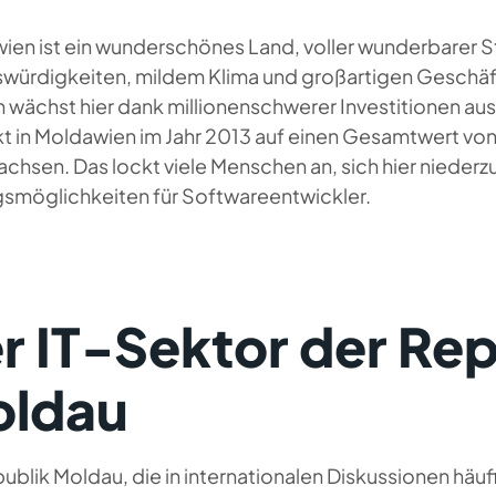
en ist ein wunderschönes Land, voller wunderbarer St
würdigkeiten, mildem Klima und großartigen Geschäft
 wächst hier dank millionenschwerer Investitionen aus
kt in Moldawien im Jahr 2013 auf einen Gesamtwert vo
hsen. Das lockt viele Menschen an, sich hier niederzu
gsmöglichkeiten für Softwareentwickler.
r IT-Sektor der Rep
ldau
ublik Moldau, die in internationalen Diskussionen häu