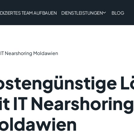
DIZIERTES TEAM AUFBAUEN
DIENSTLEISTUNGEN
BLOG
IT Nearshoring Moldawien
ostengünstige 
t IT Nearshorin
oldawien