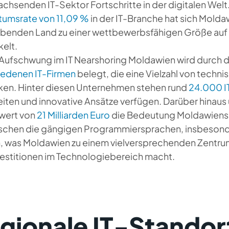
chsenden IT-Sektor Fortschritte in der digitalen Welt
umsrate von 11,09 %
in der IT-Branche hat sich Molda
ebenden Land zu einer wettbewerbsfähigen Größe auf
elt.
 Aufschwung im IT Nearshoring Moldawien wird durch
iedenen IT-Firmen
belegt, die eine Vielzahl von techn
en. Hinter diesen Unternehmen stehen rund
24.000 I
iten und innovative Ansätze verfügen. Darüber hinaus 
wert von
21 Milliarden Euro
die Bedeutung Moldawiens.
schen die gängigen Programmiersprachen, insbesonde
, was Moldawien zu einem vielversprechenden Zentrum
vestitionen im Technologiebereich macht.
gionale IT-Standort