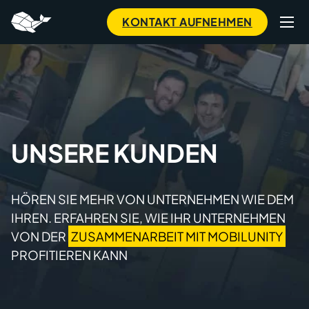
to
main
KONTAKT AUFNEHMEN
content
UNSERE KUNDEN
HÖREN SIE MEHR VON UNTERNEHMEN WIE DEM
IHREN. ERFAHREN SIE, WIE IHR UNTERNEHMEN
VON DER
ZUSAMMENARBEIT MIT MOBILUNITY
PROFITIEREN KANN