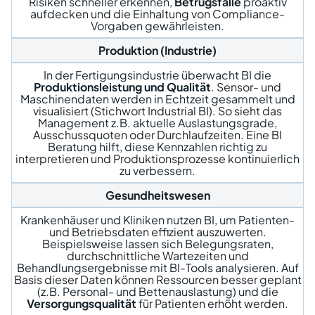
Risiken schneller erkennen,
Betrugsfälle
proaktiv
aufdecken und die Einhaltung von Compliance-
Vorgaben gewährleisten.
Produktion (Industrie)
In der Fertigungsindustrie überwacht BI die
Produktionsleistung und Qualität
. Sensor- und
Maschinendaten werden in Echtzeit gesammelt und
visualisiert (Stichwort
Industrial BI
). So sieht das
Management z.B. aktuelle Auslastungsgrade,
Ausschussquoten oder Durchlaufzeiten. Eine BI
Beratung hilft, diese Kennzahlen richtig zu
interpretieren und Produktionsprozesse kontinuierlich
zu verbessern.
Gesundheitswesen
Krankenhäuser und Kliniken nutzen BI, um Patienten-
und Betriebsdaten effizient auszuwerten.
Beispielsweise lassen sich Belegungsraten,
durchschnittliche Wartezeiten und
Behandlungsergebnisse mit BI-Tools analysieren. Auf
Basis dieser Daten können Ressourcen besser geplant
(z.B. Personal- und Bettenauslastung) und die
Versorgungsqualität
für Patienten erhöht werden.