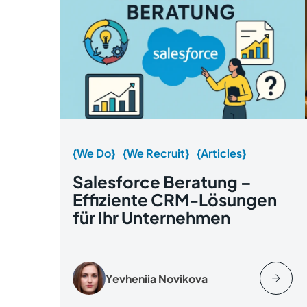
{We Do}
{We Recruit}
{Articles}
Salesforce Beratung –
Effiziente CRM-Lösungen
für Ihr Unternehmen
Yevheniia Novikova