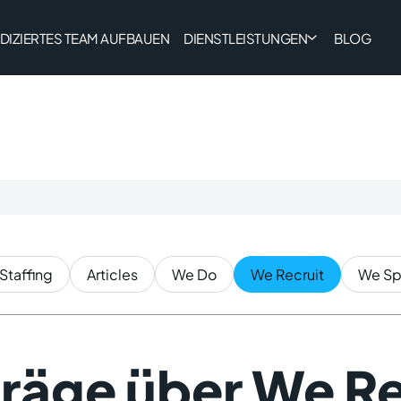
DIZIERTES TEAM AUFBAUEN
DIENSTLEISTUNGEN
BLOG
 Staffing
Articles
We Do
We Recruit
We S
räge über We Re