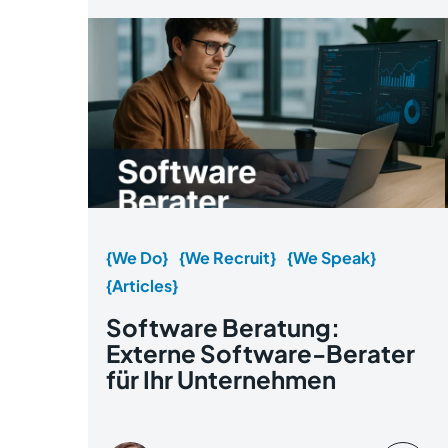
{We Do}
{We Recruit}
{We Speak}
{Articles}
Software Beratung:
Externe Software-Berater
für Ihr Unternehmen