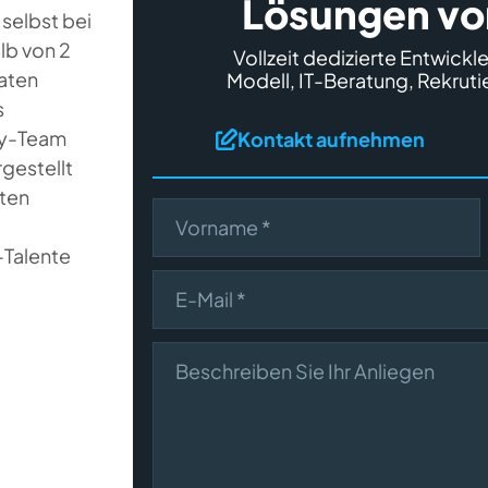
Lösungen vo
 selbst bei
lb von 2
Vollzeit dedizierte Entwi
aten
Modell, IT-Beratung, Rekrut
s
ty-Team
Kontakt aufnehmen
gestellt
iten
First name
h-Talente
E-Mail
Beschreiben Sie Ihr Anliegen