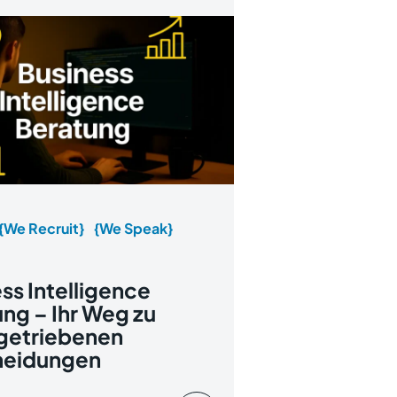
{We Recruit}
{We Speak}
ss Intelligence
ng – Ihr Weg zu
getriebenen
heidungen