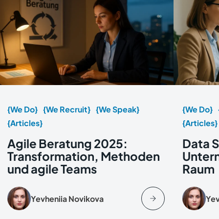
{We Do}
{We Recruit}
{We Speak}
{We Do}
{Articles}
{Articles}
Agile Beratung 2025:
Data S
Transformation, Methoden
Unter
und agile Teams
Raum
Yevheniia Novikova
Yev