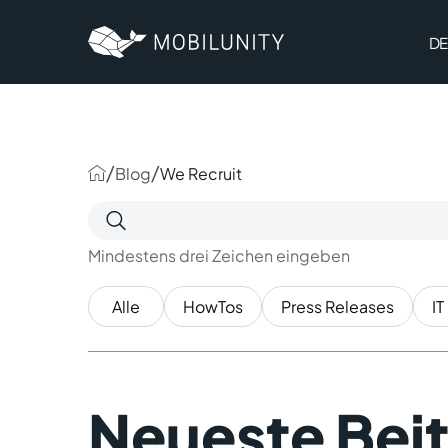
to
main
content
DE
/
/
Blog
We Recruit
Suchen
nach:
Mindestens drei Zeichen eingeben
Alle
HowTos
Press Releases
IT
Neueste Beit