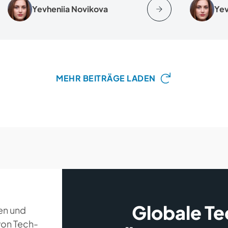
Yevheniia Novikova
Yev
MEHR BEITRÄGE LADEN
Globale T
en und
 von Tech-