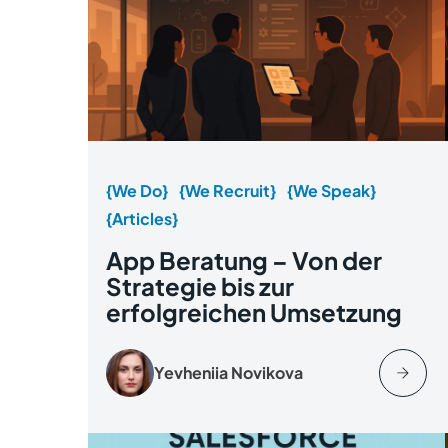
{We Do}
{We Recruit}
{We Speak}
{Articles}
App Beratung – Von der
Strategie bis zur
erfolgreichen Umsetzung
Yevheniia Novikova