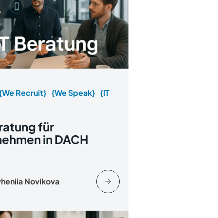
{We Recruit}
{We Speak}
{IT
ratung für
nehmen in DACH
heniia Novikova