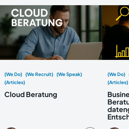
{We Do}
{We Recruit}
{We Speak}
{We Do}
{Articles}
{Articles}
Cloud Beratung
Busine
Beratu
daten
Entsc