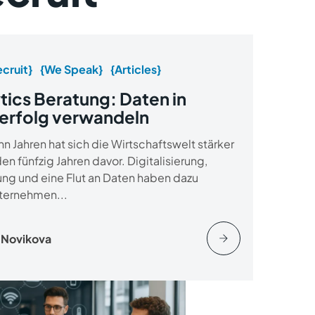
cruit}
{We Speak}
{Articles}
tics Beratung: Daten in
erfolg verwandeln
hn Jahren hat sich die Wirtschaftswelt stärker
den fünfzig Jahren davor. Digitalisierung,
ung und eine Flut an Daten haben dazu
nternehmen...
 Novikova