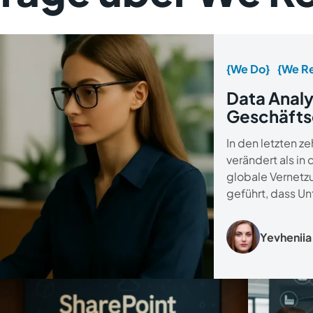
{We Do}
{We Re
Data Analy
Geschäfts
In den letzten ze
verändert als in 
globale Vernetz
geführt, dass U
Yevheniia