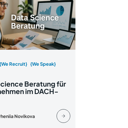
{We Recruit}
{We Speak}
cience Beratung für
nehmen im DACH-
heniia Novikova