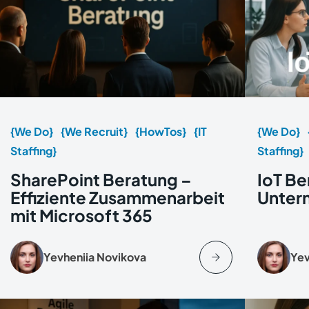
{We Do}
{We Recruit}
{HowTos}
{IT
{We Do}
Staffing}
Staffing}
SharePoint Beratung –
IoT Be
Effiziente Zusammenarbeit
Unter
mit Microsoft 365
Yevheniia Novikova
Yev