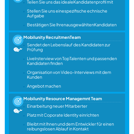
Teilen Sie uns das idealeKandidatenprofil mit
Stellen Sie uns einespezifische echnische
Aufgabe
Bestätigen Sie lhrenausgewähltenKandidaten
Mobilunity RecruitmenTeam
Sendet den Lebenslauf des Kandidaten zur
Prüfung
Livelrsterview von TopTalenten und passenden
Kandidaten finden
Organisation von Video-lnterviews mit dem
Kunden
Angebot machen
Mobilunity Resource Managemnt Team
Einarbeitung neuer Mitarberter
Platz mit Coporate ldentity einrichten
Bleibt mit lhnen und dem Entwickler für einen
reibungslosen Ablauf in Kontakt