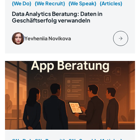
{We Do}
{We Recruit}
{We Speak}
{Articles}
Data Analytics Beratung: Daten in
Geschäftserfolg verwandeln
Yevheniia Novikova