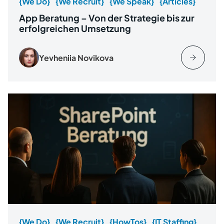
{We Do}
{We Recruit}
{We Speak}
{Articles}
App Beratung – Von der Strategie bis zur
erfolgreichen Umsetzung
Yevheniia Novikova
{We Do}
{We Recruit}
{HowTos}
{IT Staffing}