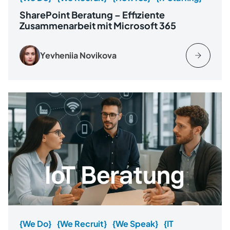
SharePoint Beratung – Effiziente
Zusammenarbeit mit Microsoft 365
Yevheniia Novikova
{We Do}
{We Recruit}
{We Speak}
{IT