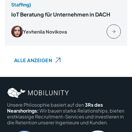
Staffing}
IoT Beratung für Unternehmen in DACH
Yevheniia Novikova
ALLE ANZEIGEN
Unsere Philosophie basiert auf den
3Rs des
Nearshorings:
Wir bauen starke Relationships, bieten
erstklassige Recruitment-Services und investieren in
die Retention unserer Ingenieure und Kunden.