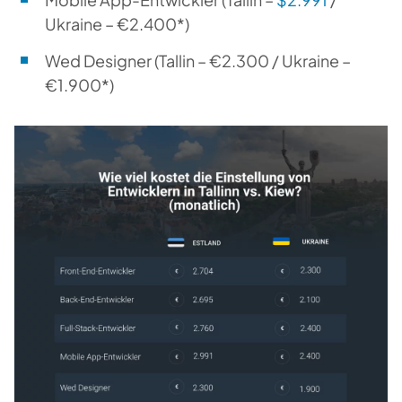
Ukraine – €2.400*)
Wed Designer
(Tallin – €2.300 / Ukraine –
€1.900*)