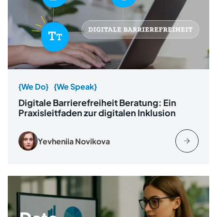
{We Do}
{We Speak}
Digitale Barrierefreiheit Beratung: Ein
Praxisleitfaden zur digitalen Inklusion
Yevheniia Novikova