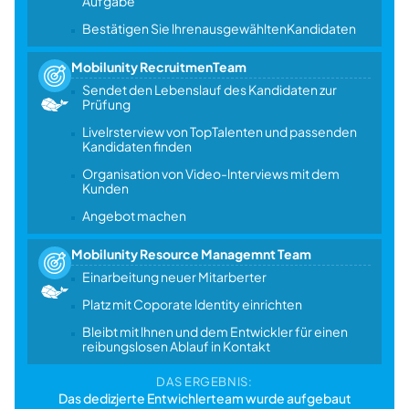
Aufgabe
Bestätigen Sie lhrenausgewähltenKandidaten
Mobilunity RecruitmenTeam
Sendet den Lebenslauf des Kandidaten zur
Prüfung
Livelrsterview von TopTalenten und passenden
Kandidaten finden
Organisation von Video-lnterviews mit dem
Kunden
Angebot machen
Mobilunity Resource Managemnt Team
Einarbeitung neuer Mitarberter
Platz mit Coporate ldentity einrichten
Bleibt mit lhnen und dem Entwickler für einen
reibungslosen Ablauf in Kontakt
DAS ERGEBNIS:
Das dedizjerte Entwichlerteam wurde aufgebaut