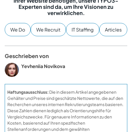
Ihrer Website benötigen, unsere TYPO3-
Experten sind da, um Ihre Visionen zu
verwirklichen.
We Do
We Recruit
IT Staffing
Articles
Geschrieben von
Yevheniia Novikova
Haftungsausschluss:
Die in diesem Artikel angegebenen
Gehälter und Preise sind geschätzte Nettowerte, die auf den
Recherchen unseres internen Rekrutierungsteams basieren.
Diese Zahlen dienen lediglich als Orientierungshilfe für
Vergleichszwecke. Für genauere Informationen zu den
Kosten, basierend auf Ihren spezifischen
Stellenanforderungen und dem gewählten