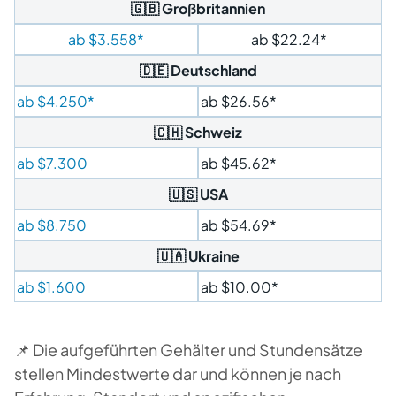
🇬🇧 Großbritannien
ab $3.558*
ab $22.24*
🇩🇪 Deutschland
ab $4.250*
ab $26.56*
🇨🇭 Schweiz
ab $7.300
ab $45.62*
🇺🇸 USA
ab $8.750
ab $54.69*
🇺🇦 Ukraine
ab $1.600
ab $10.00*
📌 Die aufgeführten Gehälter und Stundensätze
stellen Mindestwerte dar und können je nach