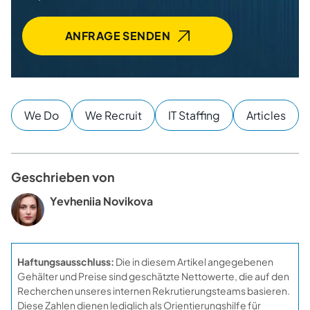
ANFRAGE SENDEN
We Do
We Recruit
IT Staffing
Articles
Geschrieben von
Yevheniia Novikova
Haftungsausschluss:
Die in diesem Artikel angegebenen
Gehälter und Preise sind geschätzte Nettowerte, die auf den
Recherchen unseres internen Rekrutierungsteams basieren.
Diese Zahlen dienen lediglich als Orientierungshilfe für