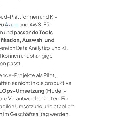
.
oud-Plattformen und KI-
zu
Azure
und AWS. Für
en und
passende Tools
ifikation, Auswahl und
ereich Data Analytics und KI.
und können unabhängige
en passt.
ence-Projekte als Pilot,
fen es nicht in die produktive
LOps-Umsetzung
(Modell-
re Verantwortlichkeiten. Ein
r agilen Umsetzung und etabliert
 im Geschäftsalltag werden.