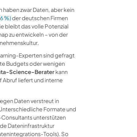
 haben zwar Daten, aber kein
36 %)
der deutschen Firmen
 bleibt das volle Potenzial
ap zu entwickeln – von der
rnehmenskultur.
arning-Experten sind gefragt
nzte Budgets oder wenigen
ata-Science-Berater
kann
 Abruf liefert und interne
iegen Daten verstreut in
 Unterschiedliche Formate und
Consultants unterstützen
ide Dateninfrastruktur
tenintegrations-Tools). So