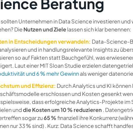
ience Beratung
sollten Unternehmen in Data Science investieren und
iehen? Die
Nutzen und Ziele
lassen sich klar benennen:
ten in Entscheidungen verwandeln:
Data-Science-Be
analysieren und in handlungsrelevante Insights zu üb
sieren so auf Fakten statt Bauchgefühl, was erwiese
igert. Laut einer MIT Sloan Studie erzielen datenget
oduktivität und 6 % mehr Gewinn
als weniger datenori
chstum und Effizienz:
Durch Analytics und KI können 
schäftsmodelle erschlossen und Kosten gesenkt werd
spielsweise, dass erfolgreiche Analytics-Projekte im 
ielen und
die Kosten um 10 % reduzieren
. Datengetri
rtreffen sogar zu
65 %
finanziell ihre Konkurrenz (wä
men nur 33 % sind) . Kurz: Data Science schafft handf