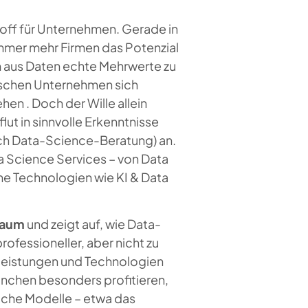
off für Unternehmen. Gerade in
mmer mehr Firmen das Potenzial
m aus Daten echte Mehrwerte zu
utschen Unternehmen sich
en . Doch der Wille allein
lut in sinnvolle Erkenntnisse
ch
Data-Science-Beratung
) an.
 Science Services – von Data
rne Technologien wie KI & Data
Raum
und zeigt auf, wie Data-
fessioneller, aber nicht zu
 Leistungen und Technologien
nchen besonders profitieren,
lche Modelle – etwa das