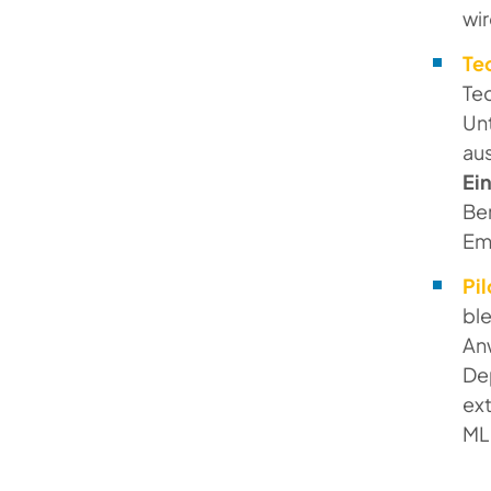
wir
Te
Tec
Unt
au
Ei
Ber
Em
Pi
ble
An
Dep
ext
ML