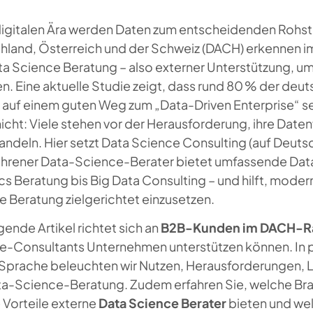
 digitalen Ära werden Daten zum entscheidenden Rohst
hland, Österreich und der Schweiz (DACH) erkennen i
ta Science Beratung – also externer Unterstützung, u
n. Eine aktuelle Studie zeigt, dass rund 80 % der de
 auf einem guten Weg zum „Data-Driven Enterprise“ seh
nicht: Viele stehen vor der Herausforderung, ihre Datenf
ndeln. Hier setzt Data Science Consulting (auf Deuts
fahrener Data-Science-Berater bietet umfassende Data
cs Beratung bis Big Data Consulting – und hilft, mode
 Beratung zielgerichtet einzusetzen.
gende Artikel richtet sich an
B2B-Kunden im DACH-
e-Consultants Unternehmen unterstützen können. In pro
r Sprache beleuchten wir Nutzen, Herausforderungen,
ta-Science-Beratung. Zudem erfahren Sie, welche Bra
 Vorteile externe
Data Science Berater
bieten und we