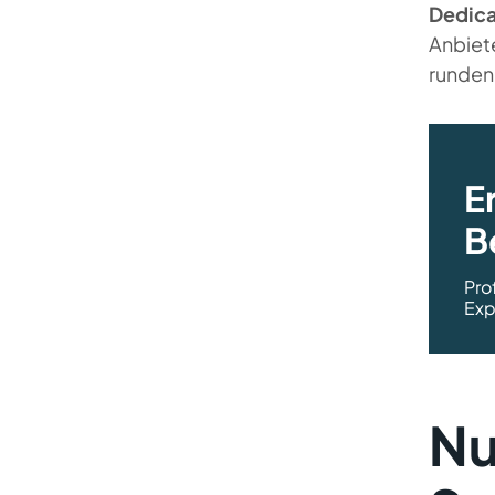
Dedica
Science Beratung
Anbiete
runden
E
B
Pro
Exp
Nu