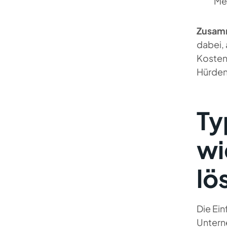
Meh
Zusam
dabei,
Kosten
Hürden
Ty
wi
lö
Die Ei
Untern