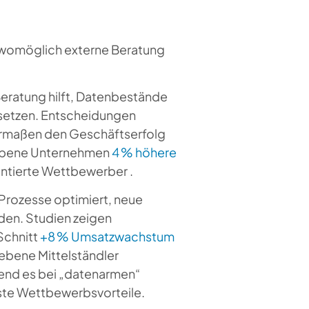
 womöglich externe Beratung
ratung hilft, Datenbestände
ersetzen. Entscheidungen
nermaßen den Geschäftserfolg
riebene Unternehmen
4 % höhere
entierte Wettbewerber .
Prozesse optimiert, neue
en. Studien zeigen
Schnitt
+8 % Umsatzwachstum
ebene Mittelständler
hrend es bei „datenarmen“
este Wettbewerbsvorteile.