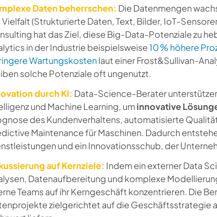
mplexe Daten beherrschen:
Die Datenmengen wachse
 Vielfalt (Strukturierte Daten, Text, Bilder, IoT-Sensor
sulting hat das Ziel, diese Big-Data-Potenziale zu he
lytics in der Industrie beispielsweise
10 % höhere Pro
ringere Wartungskosten
laut einer Frost&Sullivan-An
iben solche Potenziale oft ungenutzt.
novation durch KI:
Data-Science-Berater unterstützen
elligenz und Machine Learning, um
innovative Lösung
ognose des Kundenverhaltens, automatisierte Qualität
edictive Maintenance für Maschinen. Dadurch entsteh
enstleistungen und ein Innovationsschub, der Unterne
kussierung auf Kernziele:
Indem ein externer Data Sc
alysen, Datenaufbereitung und komplexe Modellierun
erne Teams auf ihr Kerngeschäft konzentrieren. Die Bera
enprojekte zielgerichtet auf die Geschäftsstrategie a