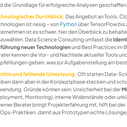
d die Grundlage für erfolgreiche Analysen geschaffen
chnologischer Durchblick:
Das Angebot an Tools, Cl
hnologien ist riesig – von
Python
über TensorFlow bis 
ernehmen ist es schwer, hier den Überblick zu behalt
szuwählen. Data Science Consulting umfasst die
Ident
nführung neuer Technologien
und Best Practices im B
ater kennen die Vor- und Nachteile aktueller Tools 
pfehlungen geben, was zur Aufgabenstellung am best
lotitis und fehlende Umsetzung:
Oft starten Data-Sci
iben dann aber in der Konzeptphase stecken und schaf
wendung. Gründe können sein: Unsicherheit bei der
M
loyment, Monitoring), interne Widerstände oder unkla
erner Berater bringt Projekterfahrung mit, hilft bei de
Ops-Praktiken, damit aus Prototypen echte Lösungen