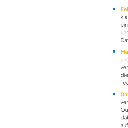
Fe
kl
ein
ung
Da
Ma
und
ve
die
Te
Da
ve
Qu
dab
au