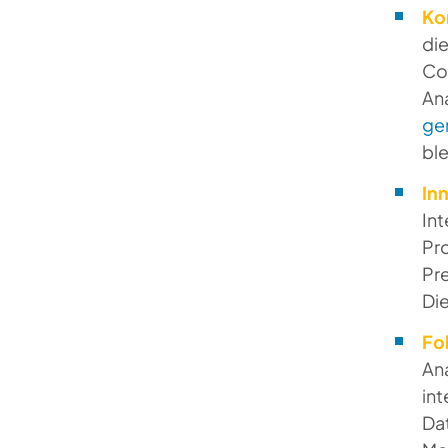
Ko
die
Con
Ana
ge
ble
In
Int
Pr
Pr
Di
Fo
An
int
Dat