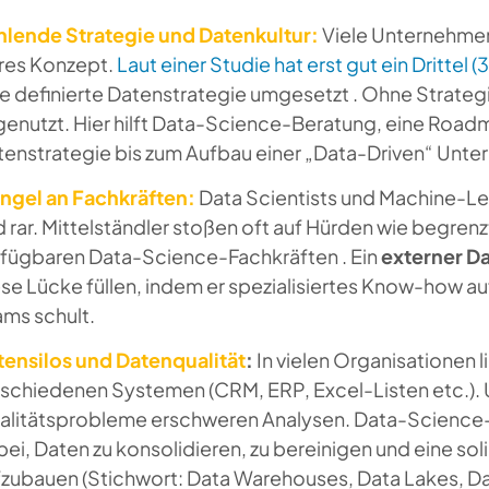
hlende Strategie und Datenkultur:
Viele Unternehmen
ares Konzept.
Laut einer Studie hat erst gut ein Drittel (
e definierte Datenstrategie umgesetzt . Ohne Strategie
enutzt. Hier hilft Data-Science-Beratung, eine Roadm
tenstrategie bis zum Aufbau einer „Data-Driven“ Unte
ngel an Fachkräften:
Data Scientists und Machine-Le
 rar. Mittelständler stoßen oft auf Hürden wie begre
rfügbaren Data-Science-Fachkräften . Ein
externer D
se Lücke füllen, indem er spezialisiertes Know-how auf
ams schult.
tensilos und Datenqualität
:
In vielen Organisationen l
rschiedenen Systemen (CRM, ERP, Excel-Listen etc.).
alitätsprobleme erschweren Analysen. Data-Science-
ei, Daten zu konsolidieren, zu bereinigen und eine sol
fzubauen (Stichwort: Data Warehouses, Data Lakes, Da