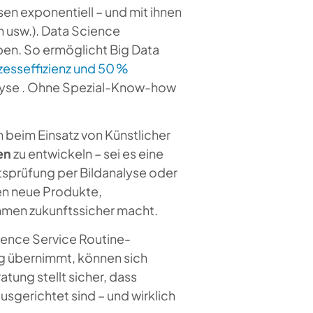
n exponentiell – und mit ihnen
en usw.). Data Science
ben. So ermöglicht Big Data
zesseffizienz und 50 %
alyse . Ohne Spezial-Know-how
 beim Einsatz von Künstlicher
en
zu entwickeln – sei es eine
sprüfung per Bildanalyse oder
en neue Produkte,
hmen zukunftssicher macht.
ience Service Routine-
g übernimmt, können sich
tung stellt sicher, dass
usgerichtet sind – und wirklich