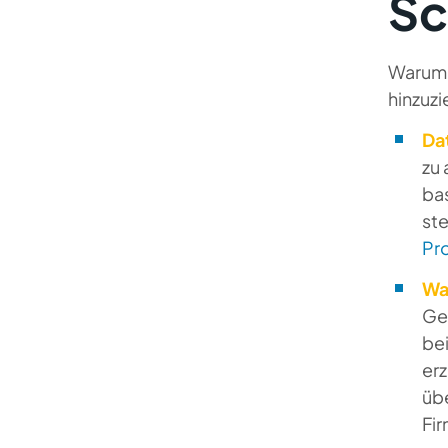
Sc
Warum 
hinzuz
Da
zu 
ba
ste
Pr
Wa
Ge
bei
erz
übe
Fir