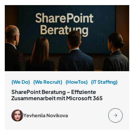
{We Do}
{We Recruit}
{HowTos}
{IT Staffing}
SharePoint Beratung – Effiziente
Zusammenarbeit mit Microsoft 365
Yevheniia Novikova