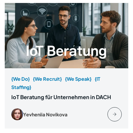
{We Do}
{We Recruit}
{We Speak}
{IT
Staffing}
IoT Beratung für Unternehmen in DACH
Yevheniia Novikova