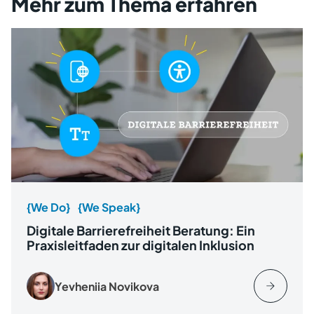
Mehr zum Thema erfahren
{We Do}
{We Speak}
Digitale Barrierefreiheit Beratung: Ein
Praxisleitfaden zur digitalen Inklusion
Yevheniia Novikova