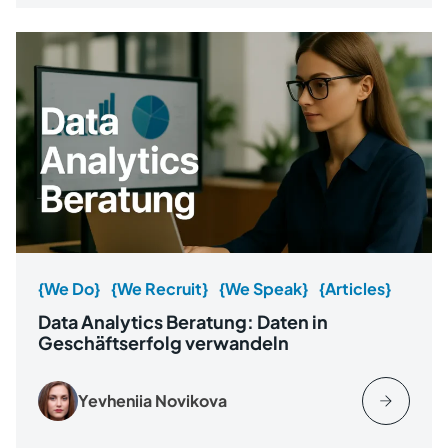
{We Do}
{We Recruit}
{We Speak}
{Articles}
Data Analytics Beratung: Daten in
Geschäftserfolg verwandeln
Yevheniia Novikova