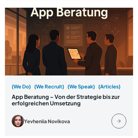
{We Do}
{We Recruit}
{We Speak}
{Articles}
App Beratung – Von der Strategie bis zur
erfolgreichen Umsetzung
Yevheniia Novikova