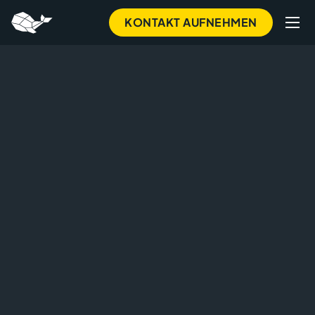
Skip
KONTAKT AUFNEHMEN
to
main
content