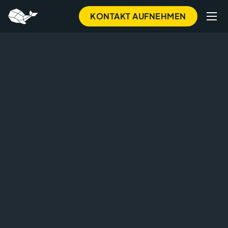
Skip
KONTAKT AUFNEHMEN
to
main
content