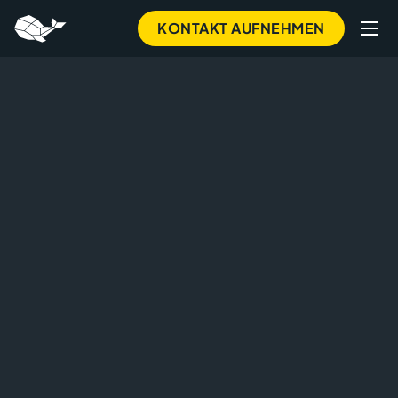
Skip
KONTAKT AUFNEHMEN
to
main
content